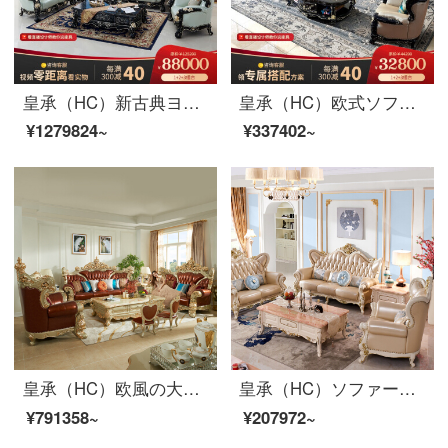
皇承（HC）新古典ヨーロッパ式の本革ソファー、お客様を歓迎する松実木彫刻リビングソファ888富貴迎客松全実木ソファ1124セット
皇承（HC）欧式ソファ洋館の本革ソファアメリカ式軽量高分の実木ソファ家具886軽豪華黒古典/原木両面彫刻本物牛皮ソファ123
¥1279824~
¥337402~
皇承（HC）欧風の大型ソファーの説明金家具の真木の彫刻模様の本革のソファーの組み合わせのシングルビット+ダブルビット+4人のソファーの組み合わせ
皇承（HC）ソファーの木のソファーの欧風洋式ソファーの皮芸客間の家具セットH 723欧式宮廷ソファのシングル+二人+三人
¥791358~
¥207972~