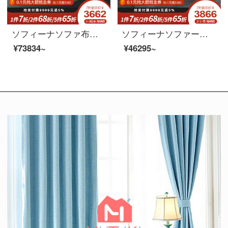
ソフィーナソファ布芸ソファー布芸ソファー客間小型北欧現代簡単二人で、ラテックスソファ1+2+3+茶几海綿のタイプを分解洗濯できます。
ソフィーナソファーの科学技術布ソファ北欧の科学技術布ゴムソファーは現代簡単で簡単なリビングセットの大きさの戸型布芸ソファーを組み合わせています。
¥73834~
¥46295~