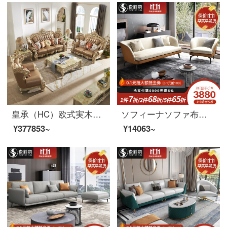
皇承（HC）欧式実木ソファ軽豪華客間家具描金両面彫刻真皮ソファセット【シングルポジション+ツインポジション+4人位】
ソフィーナソファ布芸ソファ現代簡単リビングの小型ソファーの3人のソファリビングルームの家具のシングル席
¥377853~
¥14063~