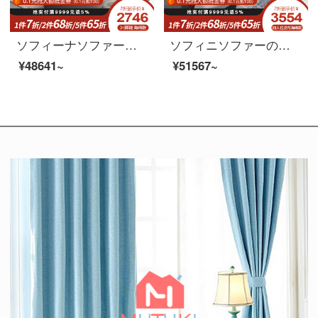
ソフィーナソファーの科学技術布ソファー北欧の小型タイプの簡単な現代簡単なリビング布芸三人の四人のラテックスソファのシングル位+2.76メートルの4人のラテックスタイプ
ソフィニソファーの本革ソファは簡単に現代北欧イタリア式の軽い贅沢な本革ソファーの布芸ソファーの大きさの部屋型リビングルームの無料洗濯科学技術布ソファーの2+1+2+貴妃皮布ゴムのモデルです。
¥48641~
¥51567~