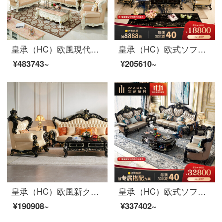
皇承（HC）欧風現代高級客間ソファ皮芸実木ソファ866 123ソファ1.3長何2.2テレビキャビネット1.3円テーブル6食事椅子
皇承（HC）欧式ソファアメリカ式実木家具別荘真皮ソファ中小型ソファH 722欧式黒古典/タイゴム木彫り真牛革ソファ123セット
¥483743~
¥205610~
皇承（HC）欧風新クラウン実木彫刻ソファセット本革客間家具セット新古典クラウンシリーズ【4位】
皇承（HC）欧式ソファ洋館の本革ソファアメリカ式軽量高分の実木ソファ家具886軽豪華黒古典/原木両面彫刻本物牛皮ソファ123
¥190908~
¥337402~