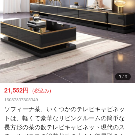
3
/
6
21,552円
(税込み)
16037837305349
ソフィーナ茶、いくつかのテレビキャビネッ
トは、軽くて豪華なリビングルームの簡単な
長方形の茶の数テレビキャビネット現代のス