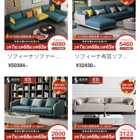
ソフィーナソファー布芸ソファーイタリア式軽い贅沢な布芸ソファーは現代客間の小さな部屋型の回転角度を簡単に表します。リビング家具1+3ラテックスタイプです。
ソフィーナ布芸ソファー北欧布芸ソファーセットの小戸タイプは、簡単で豪華な現代簡単なリビングルーム家具3人分のスポンジシートで洗える。
¥50394~
¥32430~