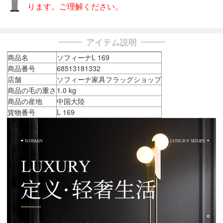
ります。ご理解ください。
アイテム説明
商品名
ソフィーナL 169
商品番号
68513181332
店舗
ソフィーナ家具フラッグショップ
商品の毛の重さ
1.0 kg
商品の産地
中国大陸
貨物番号
L 169