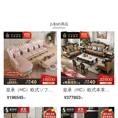
お勧め商品
皇承（HC）欧式ソファー法式宮廷ソファプリンセスピンクのソファー実木ソファ回転角832ソファークラウン彫刻本革ソファセット1+3+左/右貴妃
皇承（HC）欧式本革ソファ大型別荘家具軽奢実木彫刻ソファセット626巴頓軽贅沢ソファー【124セット】
¥196545~
¥377853~