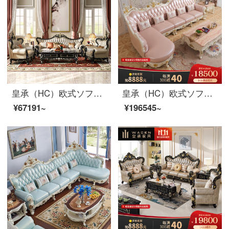
皇承（HC）欧式ソファセットアメリカの実木サイズの部屋型リビング家具セット813贅沢なカバーソファー【シングル位】
皇承（HC）欧式ソファー法式宮廷ソファプリンセスピンクのソファー実木ソファ回転角832ソファークラウン彫刻本革ソファセット1+3+左/右貴妃
¥67191~
¥196545~