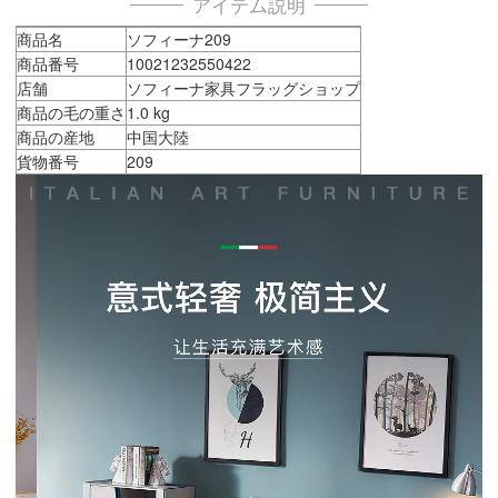
アイテム説明
商品名
ソフィーナ209
商品番号
10021232550422
店舗
ソフィーナ家具フラッグショップ
商品の毛の重さ
1.0 kg
商品の産地
中国大陸
貨物番号
209