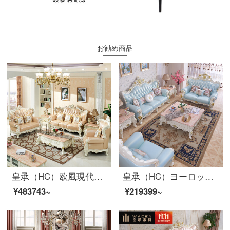
お勧め商品
皇承（HC）欧風現代高級客間ソファ皮芸実木ソファ866 123ソファ1.3長何2.2テレビキャビネット1.3円テーブル6食事椅子
皇承（HC）ヨーロッパ式の軽い贅沢なソファー法式宮廷ソファ高級別荘の中の大きな部屋型ソファセットのソファー832 123セットのソファー
¥483743~
¥219399~