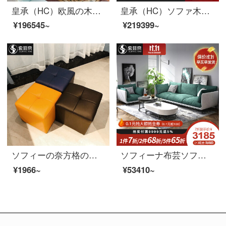
皇承（HC）欧風の木製家具本革ソファ高級別荘貴妃回転角ソファ832【欧式莫蘭迪】シングル+三人+貴妃回転角ソファ3.9メートル
皇承（HC）ソファ木ソファ欧式家具本革ソファー豪華セット3人乗り832【欧式黒古典】シングル+ツイン+3人
¥196545~
¥219399~
ソフィーの奈方格の腰掛けのファッション的な皮の腰掛けのソファーの腰掛けは靴の腰掛けを交換して、店は靴の腰掛けの低い腰掛けの低い腰掛けの小さい腰掛けの実の木の低い四角の腰掛けの黄色を着ます。
ソフィーナ布芸ソファー北欧現代簡単で、ソファの小部屋型リビングソファセットネットの赤三人が簡単に予約できます。
¥1966~
¥53410~