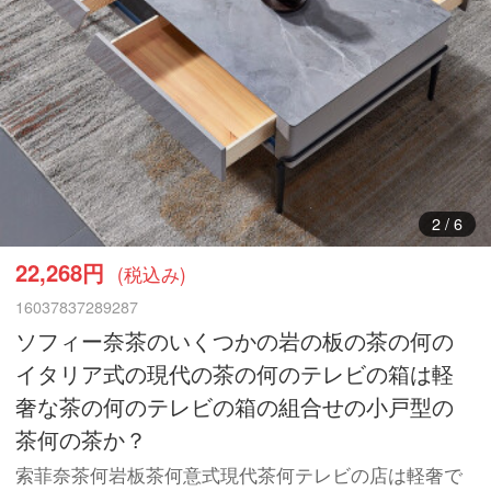
3
/
6
22,268円
(税込み)
16037837289287
ソフィー奈茶のいくつかの岩の板の茶の何の
イタリア式の現代の茶の何のテレビの箱は軽
奢な茶の何のテレビの箱の組合せの小戸型の
茶何の茶か？
索菲奈茶何岩板茶何意式現代茶何テレビの店は軽奢で