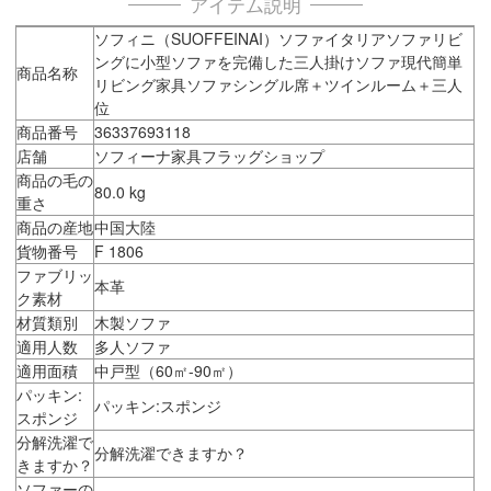
アイテム説明
ソフィニ（SUOFFEINAI）ソファイタリアソファリビ
ングに小型ソファを完備した三人掛けソファ現代簡単
商品名称
リビング家具ソファシングル席＋ツインルーム＋三人
位
商品番号
36337693118
店舗
ソフィーナ家具フラッグショップ
商品の毛の
80.0 kg
重さ
商品の産地
中国大陸
貨物番号
F 1806
ファブリッ
本革
ク素材
材質類別
木製ソファ
適用人数
多人ソファ
適用面積
中戸型（60㎡-90㎡）
パッキン:
パッキン:スポンジ
スポンジ
分解洗濯で
分解洗濯できますか？
きますか？
ソファーの