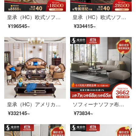
皇承（HC）欧式ソファー法式宮廷ソファプリンセスピンクのソファー実木ソファ回転角832ソファークラウン彫刻本革ソファセット1+3+左/右貴妃
皇承（HC）欧式ソファアメリカンリビングセット本革の木の彫刻家具セット628シングル+二人+四人セット
¥196545~
¥334415~
皇承（HC）アメリカーノ軽奢本革ソファ木彫刻リビング家具ソファ
ソフィーナソファ布芸ソファー布芸ソファー客間小型北欧現代簡単二人で、ラテックスソファ1+2+3+茶几海綿のタイプを分解洗濯できます。
¥332145~
¥73834~