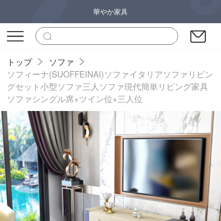
華やか家具
トップ
ソファ
ソフィーナ(SUOFFEINAI)ソファイタリアソファリビン
グセット小型ソファ三人ソファ現代簡単リビング家具
ソファシングル席+ツイン位+三人位