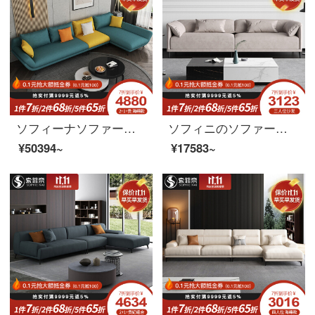
ソフィーナソファー布芸ソファーイタリア式軽い贅沢な布芸ソファーは現代客間の小さな部屋型の回転角度を簡単に表します。リビング家具1+3ラテックスタイプです。
ソフィニのソファーの科学技術布のソファーは現代簡単で、布芸のソファーは豪華で、ソファーの意味があります。
¥50394~
¥17583~