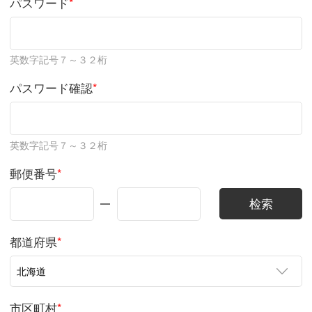
パスワード
*
英数字記号７～３２桁
パスワード確認
*
英数字記号７～３２桁
郵便番号
*
都道府県
*
市区町村
*