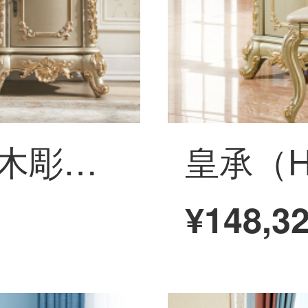
皇承（HC）全実木彫刻の花に金箔ドレッサーを貼って、寝室の家具に鏡859の実木彫刻化粧台【金箔1.5 mを貼る】
¥148,3