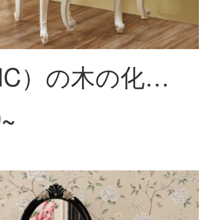
皇承（HC）の木の化粧台の欧風の化粧台の寝室の家具の化粧台は鏡の8609の木の化粧台を配合します。
9~