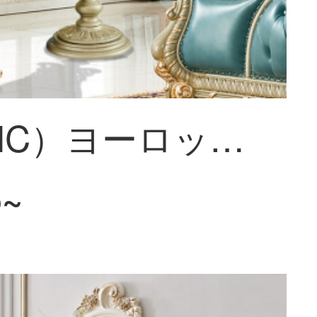
皇承（HC）ヨーロッパ式の姿見着地全身鏡化粧鏡は高さ1.3メートルの大きな鏡を移動できます。【フィレンツェシリーズ】金箔の創意的な姿見1.86 Hを貼ります。
5~