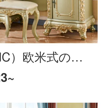
皇承（HC）欧米式の木の化粧台の寝室多機能化粧台は簡単に鏡を持ちます。【フィレンツェシリーズ】金箔の化粧台を貼り、化粧台に1.5 Mを付けます。
23~