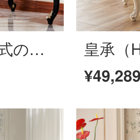
皇承（HC）欧米式の化粧台の木の化粧台の寝室の家具の化粧台の椅子の組み合わせのアメリカ式の化粧台の303の化粧台の欧米式の軽さの豪華さ/創意的な黒の古典の描く金の化粧台は耐摩耗性の皮の小さい腰掛けを送ります。
¥49,28