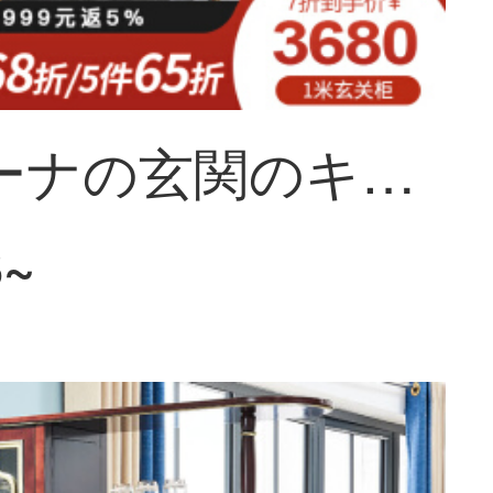
ソフィーナの玄関のキャビネットの意味式の軽贅沢な居酒屋の客間のホールの戸棚の輸入の岩板の玄関の戸棚の丸太の両面の居酒屋の仕切りの戸棚の1メートルの玄関のキャビネット
8~