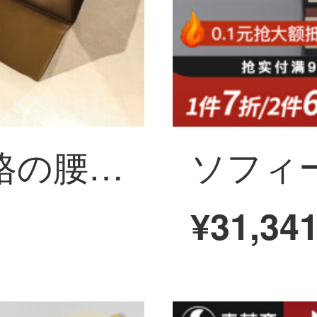
ソフィーの奈方格の腰掛けのファッション的な皮の腰掛けのソファーの腰掛けは靴の腰掛けを交換して、店は靴の腰掛けの低い腰掛けの低い腰掛けの小さい腰掛けの実の木の低い四角の腰掛けの黄色を着ます。
¥31,34