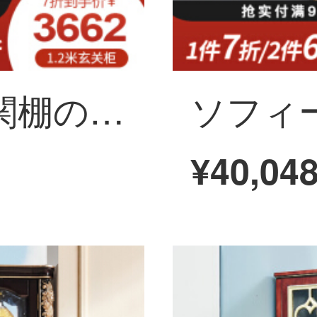
ソフィーナの玄関棚の意味式の軽豪華客間のキャビネットの玄関の仕切り棚北欧の極簡単な玄関ホールの屏風の戸棚の間のホールの装飾の戸棚の玄関のキャビネットの戸棚の玄関のキャビネット
¥40,04