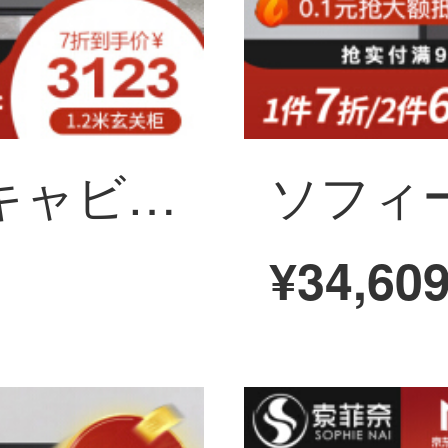
ソフィーナ玄関キャビネットイタリアの木造キャビネットの間のキャビネットの玄関のキャビネットの仕切り棚北欧の極簡単な装飾棚の置物棚のリビングルームの家具の1.2メートルの玄関のキャビネット
¥34,60