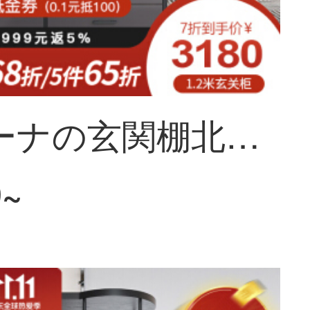
ソフィーナの玄関棚北欧ネットの赤いキャビネットの軽贅沢な装飾キャビネットの木の玄関の戸棚の入り口のついたての棚の仕切りの戸棚の客間の家具の1.2メートルの玄関の仕切りの戸棚
9~