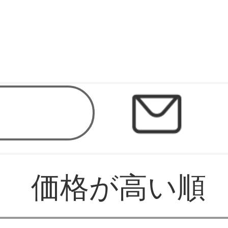
価格が高い順