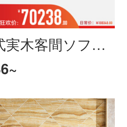
皇承欧式実木客間ソファ茶何テレビ棚セットレストラン家具複数セット王冠客間18点セット【Eスイート】
86~