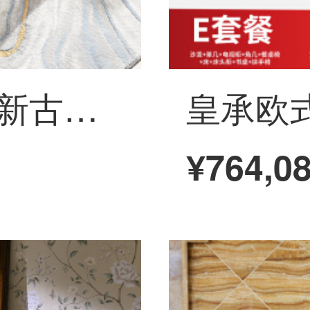
皇承（HC）現代新古典実木茶のいくつかの大きさの戸型客間家具
¥764,0