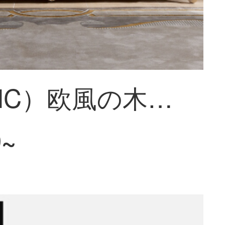
皇承（HC）欧風の木のテレビの箱の大きさの戸型の客間の家具の大理石の顔の戸棚の622ヨーロッパ式のテレビの戸棚の説明金の2.4メートル【木面】
9~