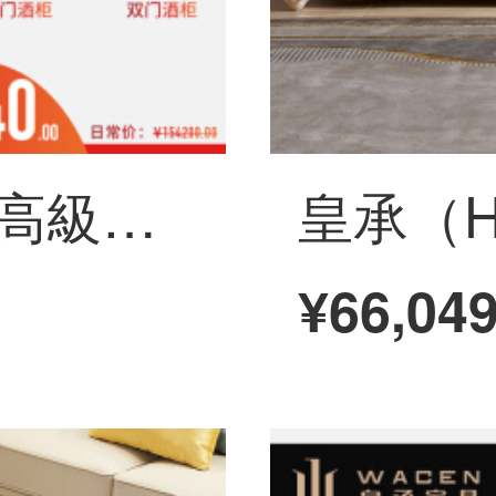
皇承（HC）欧風高級別荘型本革ソファリビングレストランの木造家具セット臻品別荘客間18セット【Eスイート】
¥66,04