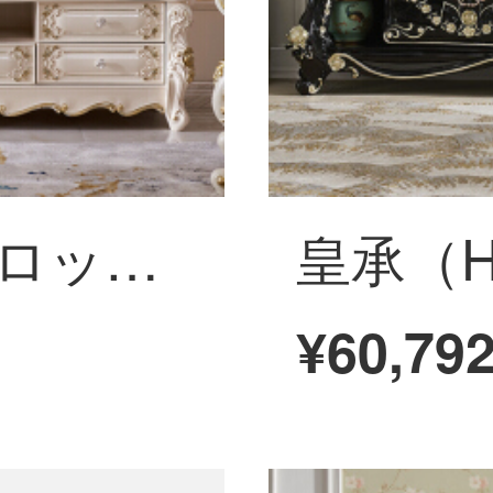
皇承（HC）ヨーロッパ式テレビキャビネットの実木室のキャビネットのアメリカンテレビキャビネットの低いキャビネットA 018軽ヨーロッパ宮廷テレビキャビネットの1.8 M大理石
¥60,79