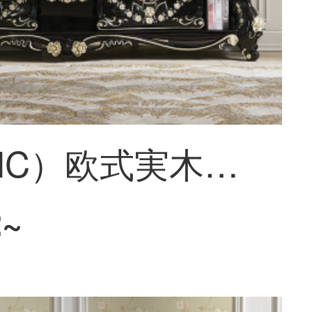
皇承（HC）欧式実木古典ブラックテレビキャビネット2.2 mリビング家具セット886実木古典ブラック如意テレビキャビネット大理石【2.2 m】
2~