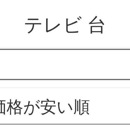
テレビ 台
華やか家具
価格が安い順