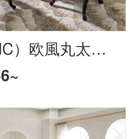
皇承（HC）欧風丸太彫刻テーブル大理石レストラン家具多目的テーブルテーブルテーブル1テーブル6椅子【理石面】
56~