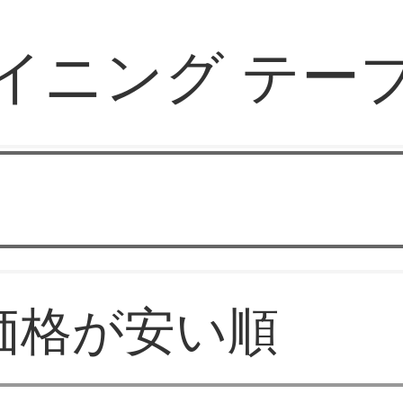
イニング テー
華やか家具
価格が安い順