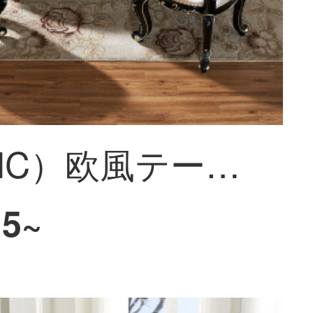
皇承（HC）欧風テーブル大理石の木製家具の小さな部屋型テーブルとテーブルの組み合わせ886テーブル6テーブル6椅子
15~