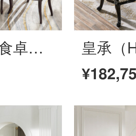
皇承（HC）木の食卓の軽い贅沢な長方形の食事テーブルとテーブルと椅子の組み合わせT 18テーブルに6つの食事と椅子があります。
¥182,7