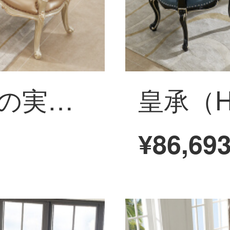
皇承（HC）欧風の実木彫刻大理石面の丸い食卓のご飯台の説明金レストランの家具の組み合わせ832の実木彫刻の丸い食卓の大理石の1.3メートル【食事の椅子を持ちません】
¥86,69