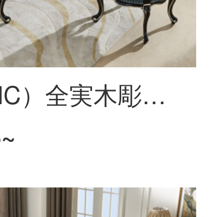
皇承（HC）全実木彫刻円テーブル欧風小型テーブル大理石面733実木彫刻クラシックブラックテーブル【1.8メートル】
3~