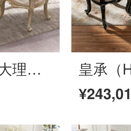
皇承（HC）丸太大理石テーブル1.5 m欧風の小さなテーブルタイプのテーブルセットA 018木で描いた金丸テーブル【1.5 m大理石】
¥243,0