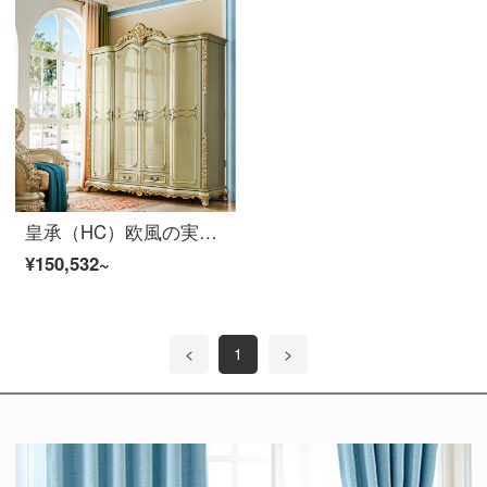
皇承（HC）欧風の実木箪笥豪華四門の箪笥の主な寝床家具に金箔彫刻四門の箪笥859【フィレンツェシリーズ】金箔四門の箪笥を貼る
¥150,532~
<
1
>