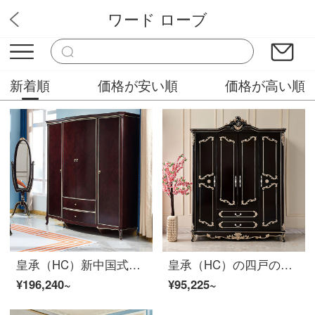
ワード ローブ
華やか家具
新着順
価格が安い順
価格が高い順
皇承（HC）新中国式の古代の木のクローゼットの寝室の4つのクローゼットのクローゼットT 9は軽くて、豪華な風のシリーズの木の4つのクローゼットをまねます。
皇承（HC）の四戸の洋服だんすはヨーロッパ式のたんすが豪華で、木のたんすは豪華です。
¥196,240~
¥95,225~